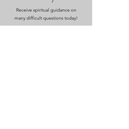
Receive spiritual guidance on
many difficult questions today!
Start Now
Home
Δεν έχουν δημοσιευτεί ακόμη
αναρτήσεις σε αυτήν τη γλώσσα
Μόλις δημοσιευτούν αναρτήσεις, θα
τις δείτε εδώ.