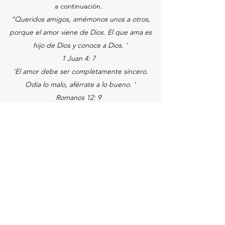
a continuación.
“Queridos amigos, amémonos unos a otros,
porque el amor viene de Dios. El que ama es
hijo de Dios y conoce a Dios. '
1 Juan 4: 7
'El amor debe ser completamente sincero.
Odia lo malo, aférrate a lo bueno. '
Romanos 12: 9
No tengan ninguna obligación con nadie; la
única obligación que tienen es amarse los unos
a los otros. Quien hace esto, ha obedecido la
ley. Los mandamientos, “No cometas adulterio;
no cometas asesinato; No robes; no desees lo
que es de otro ”; todos estos, y otros más, se
resumen en un solo mandamiento:“ Ama a tu
prójimo como a ti mismo ”. Si amas a los
demás, nunca los harás mal; amar, entonces, es