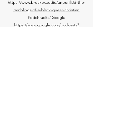
https://www.breaker.audio/unpurifi3d-the-
ramblings-of-a-black-queer-christian
Podchraoltaí Google
https://www.google.com/podcasts?
feed=aHR0cHM6Ly9hbmNob3IuZm0vcy80Yz
FiMDRiYy9wb2RjYXN0L3Jzcw==
Casts Póca
https://pca.st/lr12mgga
RadioPublic
https://radiopublic.com/unpurifi3d-the-
ramblings-of-a-bla-6p59bm
Spotify
https://open.spotify.com/show/1MT1iK9s5Sj
6l5jL4AlBmd
Twitter
Instagram