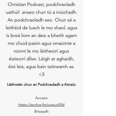
Christian Podcast, podchraoladh
uathúil anseo chun tú a iniúchadh.
An podchraoladh seo Chuir sé a
leithéid de luach le mo shaol, agus
is breá liom an deis a bheith agam
mo chuid paisin agus smaointe a
roinnt le mo léitheoirí agus
éisteoirí dílse. Léigh ar aghaidh,
éist leis, agus bain taitneamh as.
<3
Láithreáin chun an Podchraoladh a Aimsiú:
Ancaire
https://anchor.fm/unpurifi3d
Briseadh