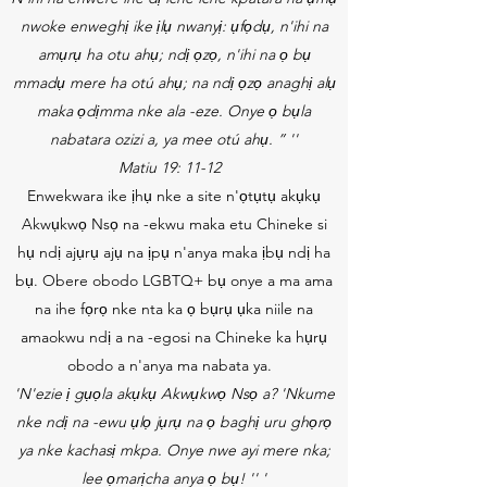
nwoke enweghị ike ịlụ nwanyị: ụfọdụ, n'ihi na
amụrụ ha otu ahụ; ndị ọzọ, n'ihi na ọ bụ
mmadụ mere ha otú ahụ; na ndị ọzọ anaghị alụ
maka ọdịmma nke ala -eze. Onye ọ bụla
nabatara ozizi a, ya mee otú ahụ. ” ''
Matiu 19: 11-12
Enwekwara ike ịhụ nke a site n'ọtụtụ akụkụ
Akwụkwọ Nsọ na -ekwu maka etu Chineke si
hụ ndị ajụrụ ajụ na ịpụ n'anya maka ịbụ ndị ha
bụ. Obere obodo LGBTQ+ bụ onye a ma ama
na ihe fọrọ nke nta ka ọ bụrụ ụka niile na
amaokwu ndị a na -egosi na Chineke ka hụrụ
obodo a n'anya ma nabata ya.
'N'ezie ị gụọla akụkụ Akwụkwọ Nsọ a? 'Nkume
nke ndị na -ewu ụlọ jụrụ na ọ baghị uru ghọrọ
ya nke kachasị mkpa. Onye nwe ayi mere nka;
lee ọmarịcha anya ọ bụ! '' '