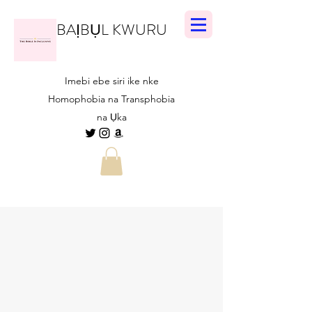
BAỊBỤL KWURU
Imebi ebe siri ike nke
Homophobia na Transphobia
na Ụka