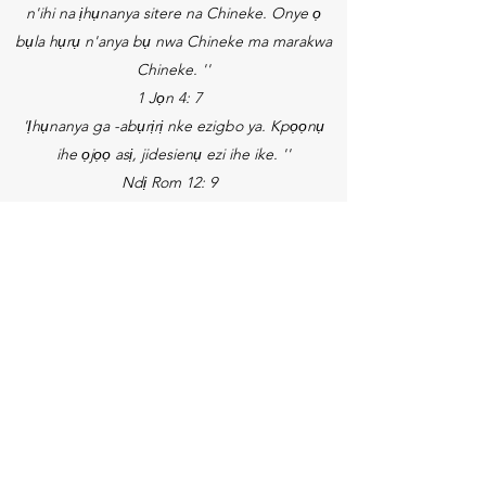
n'ihi na ịhụnanya sitere na Chineke. Onye ọ
bụla hụrụ n'anya bụ nwa Chineke ma marakwa
Chineke. ''
1 Jọn 4: 7
'Ịhụnanya ga -abụrịrị nke ezigbo ya. Kpọọnụ
ihe ọjọọ asị, jidesienụ ezi ihe ike. ''
Ndị Rom 12: 9
'Unu anọla n'okpuru onye ọ bụla - naanị ọrụ
dịịrị unu bụ ịhụrịta ibe unu n'anya. Onye ọ bụla
nke na -eme nke a erube isi n'iwu. Iwu,
“Akwala iko; egbula ọchụ; ezula ohi; achọla ihe
onye ọzọ ” - ndị a niile, na ndị ọzọ, ewezuga
n'otu iwu," Hụ onye agbata obi gị n'anya dịka
onwe gị. " Ọ bụrụ na ị hụrụ ndị ọzọ n'anya, ị
gaghị eme ha ihe ọjọọ; ịhụ n'anya, ya bụ, irube
isi n'iwu ahụ dum. ''
Ndị Rom 13: 8-10