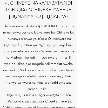
4. CHINEKE NA -ANABATA NDỊ
LGBTQIA+? CHINEKE KWEERE
ỊHỤNANYA BỤ ỊHỤNANYA?
Chineke na -anabata ndị LGBTQIA+ n'ezie! Ihe
m na -ekwu bụ na ọ bụ ya kere ha. Chineke bụ
Ịhụnanya n'onwe ya, n'ezie O kwenyere na
Ịhụnanya bụ Ịhụnanya. Agbanyeghị, anyị buru
ụzọ gosipụta nke a site n'iji amaokwu ama ama
na Mathew nke ndị mmadụ nwere mmasị iji
wee na -akpa ókè megide ndị mmekọ nwoke
na nwoke. N'okpuru ebe a na -ekwu na alụmdi
na nwunye dị n'etiti nwoke na nwanyị, Jizọs
n'onwe ya kwuru na nkuzi a anaghị emetụta
mmadụ niile.
Jizọs zara, "Ozizi a anaghị emetụta mmadụ
niile, kama ọ bụ naanị ndị Chineke nyere ya.
N'ihi na enwere ihe dị iche iche kpatara na ụmụ