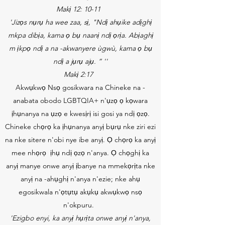
Makị 12: 10-11
'Jizọs nụrụ ha wee zaa, sị, "Ndị ahụike adịghị
mkpa dibịa, kama ọ bụ naanị ndị ọrịa. Abịaghị
m ịkpọ ndị a na -akwanyere ùgwù, kama ọ bụ
ndị a jụrụ ajụ. ” ''
Makị 2:17
Akwụkwọ Nsọ gosikwara na Chineke na -
anabata obodo LGBTQIA+ n'ụzọ ọ kọwara
ịhụnanya na ụzọ e kwesịrị isi gosi ya ndị ọzọ.
Chineke chọrọ ka ịhụnanya anyị bụrụ nke ziri ezi
na nke sitere n'obi nye ibe anyị. Ọ chọrọ ka anyị
mee nhọrọ
ịhụ ndị ọzọ n'anya. Ọ chọghị ka
anyị manye onwe anyị ịbanye na mmekọrịta nke
anyị na -ahụghị n'anya n'ezie; nke ahụ
egosikwala n'ọtụtụ akụkụ akwụkwọ nsọ
n'okpuru.
'Ezigbo enyi, ka anyị hụrịta onwe anyị n'anya,