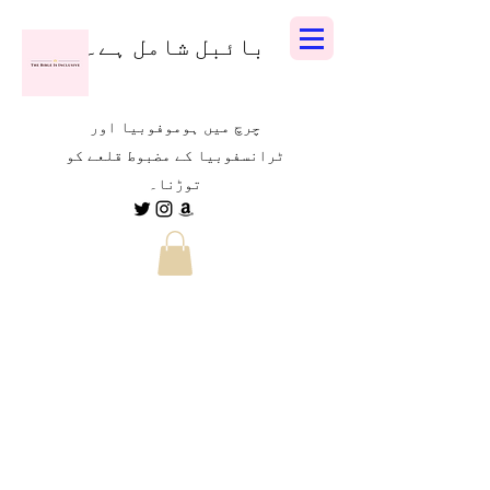
بائبل شامل ہے۔
چرچ میں ہوموفوبیا اور
ٹرانسفوبیا کے مضبوط قلعے کو
توڑنا۔