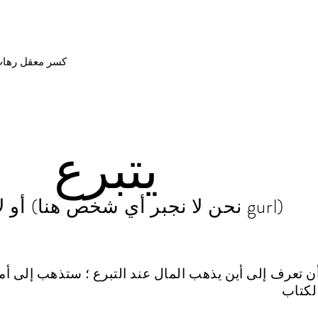
كسر معقل رهاب 
يتبرع
أو لا ... لول (نحن لا نجبر أي شخص هنا gurl)
أن تعرف إلى أين يذهب المال عند التبرع ؛ ستذهب إلى أم
لكتاب