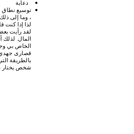
دعاية
توسيع نطاق ا
، وما إلى ذلك
لذا إذا كنت قل
لقد رأيت بعض 
المال. لذلك أ
الخاص بي وجع
قصارى جهدي ع
بالطريقة التي 
شخص يختار م