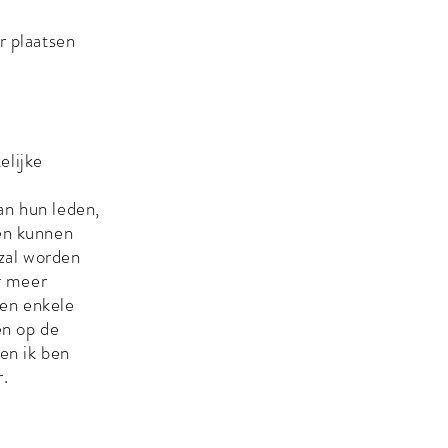
r plaatsen
elijke
an hun leden,
sen kunnen
 zal worden
r meer
een enkele
en op de
 en ik ben
r.