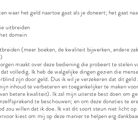
eten waar het geld naartoe gaat als je doneert; het gaat naa
ie uitbreiden
 het domein
itbreiden (meer boeken, de kwaliteit bijwerken, andere zak
.)
 zorgen maakt over deze bediening die probeert te stelen v
k dat volledig. Ik heb de walgelijke dingen gezien die men
rblind zijn door geld. Dus ik wil je verzekeren dat dit geld
ijn inhoud te verbeteren en toegankelijker te maken voo
an betere kwaliteit). Ik zal mijn uiterste best doen om g
anzelfsprekend te beschouwen; en om deze donaties te er
 zou willen dat ik doe. Ik vat dit soort steun niet licht op
ervoor kiest om mij op deze manier te helpen erg dankbaa