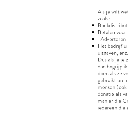
Als je wilt w
zoals:
Boekdistribut
Betalen voor
Adverteren
Het bedrijf u
uitgaven, enz
Dus als je je
dan begrijp i
doen als ze ve
gebruikt om m
mensen (ook v
donatie als v
manier die God
iedereen die 