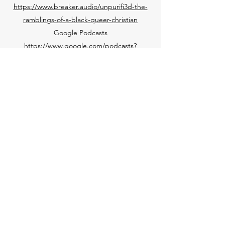
https://www.breaker.audio/unpurifi3d-the-
ramblings-of-a-black-queer-christian
Google Podcasts
https://www.google.com/podcasts?
feed=aHR0cHM6Ly9hbmNob3IuZm0vcy80Yz
FiMDRiYy9wb2RjYXN0L3Jzcw==
Pocket Casts
https://pca.st/lr12mgga
RadioOpenbaar
https://radiopublic.com/unpurifi3d-the-
ramblings-of-a-bla-6p59bm
Spotify
https://open.spotify.com/show/1MT1iK9s5Sj
6l5jL4AlBmd
Twitter
Instagram