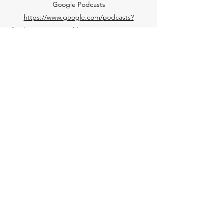
Google Podcasts
https://www.google.com/podcasts?
feed=aHR0cHM6Ly9hbmNob3IuZm0vcy80Yz
FiMDRiYy9wb2RjYXN0L3Jzcw==
Pocket Casts
https://pca.st/lr12mgga
RadioPublic
https://radiopublic.com/unpurifi3d-the-
ramblings-of-a-bla-6p59bm
Spotify
https://open.spotify.com/show/1MT1iK9s5Sj
6l5jL4AlBmd
Twitter
Instagram