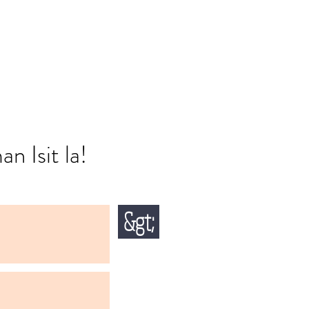
n Isit la!
&gt;