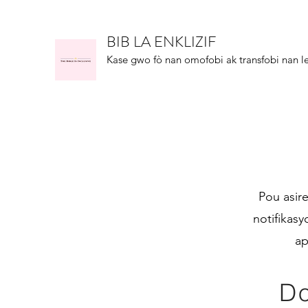
BIB LA ENKLIZIF
Kase gwo fò nan omofobi ak transfobi nan le
Pou asir
notifikas
ap
D