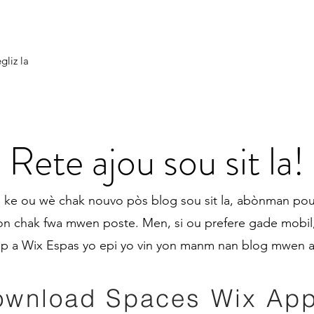
gliz la
Rete ajou sou sit la!
e ke ou wè chak nouvo pòs blog sou sit la, abònman po
yon chak fwa mwen poste. Men, si ou prefere gade mobil,
p a Wix Espas yo epi yo vin yon manm nan blog mwen 
ownload Spaces Wix App