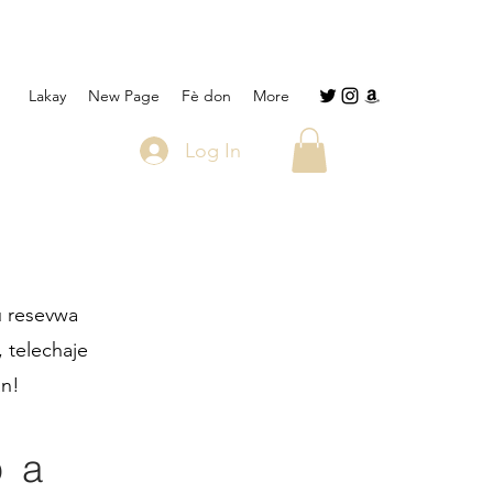
Lakay
New Page
Fè don
More
Log In
u resevwa
 telechaje
an!
 a