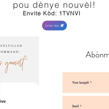
pou dènye nouvèl!
Envite Kòd: 1TVNVI
Lanse App
Abònma